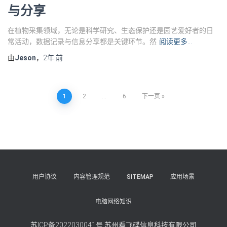
与分享
在植物采集领域，无论是科学研究、生态保护还是园艺爱好者的日
常活动，数据记录与信息分享都是关键环节。然
阅读更多…
由
Jeson
，
2年
前
文
1
2
…
6
下一页
章
导
航
用户协议
内容管理规范
SITEMAP
应用场景
电脑网络知识
苏ICP备2022030041号
苏州看飞碟信息科技有限公司