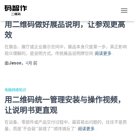
电脑网络知识
切
换
用二维码做好展品说明，让参观更高
导
航
效
在展会、展厅或企业展示空间中，展品本身只是第一步，真正影响
观众理解的，是说明方式。传统展品说明牌空间
阅读更多…
由
Jeson
，
4月
前
电脑网络知识
用二维码统一管理安装与操作视频，
让说明书更直观
在设备、零部件或产品交付过程中，最容易出问题的，往往不是质
量，而是“不会装”“装错了”“顺序搞反了”
阅读更多…